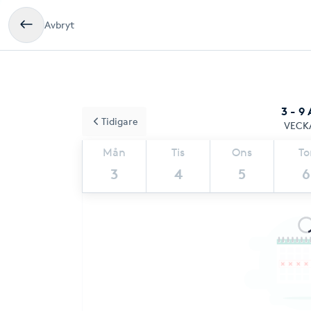
Avbryt
3 - 9
Tidigare
VECK
Mån
Tis
Ons
To
3
4
5
6