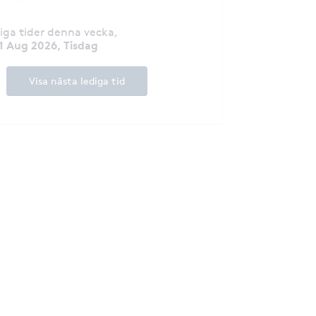
diga tider denna vecka
,
1 Aug 2026, Tisdag
Visa nästa lediga tid