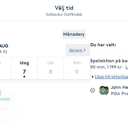
Välj tid
Solbacka Golfklubb
Månadsvy
Du har valt
:
 AUG
Senare
A 32
Spellektion på ba
r
Idag
Lör
Sön
90 min
,
1 199 kr
·
L
7
8
9
Lägg till ytterlig
John He
PGA Pro