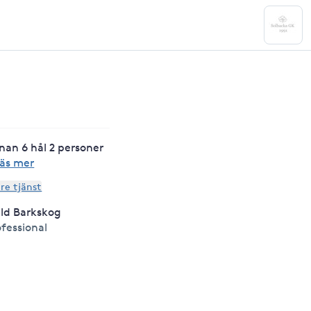
nan 6 hål 2 personer
äs mer
are tjänst
ld Barkskog
fessional