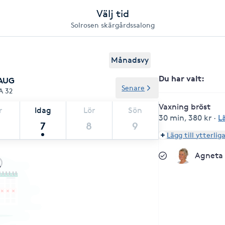
Välj tid
Solrosen skärgårdssalong
Månadsvy
Du har valt
:
 AUG
Senare
A 32
Vaxning bröst
r
Idag
Lör
Sön
30 min
,
380 kr
·
L
7
8
9
Lägg till ytterlig
Agneta 