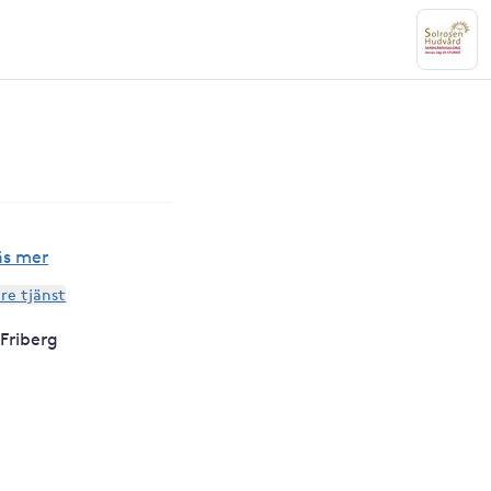
äs mer
are tjänst
Friberg