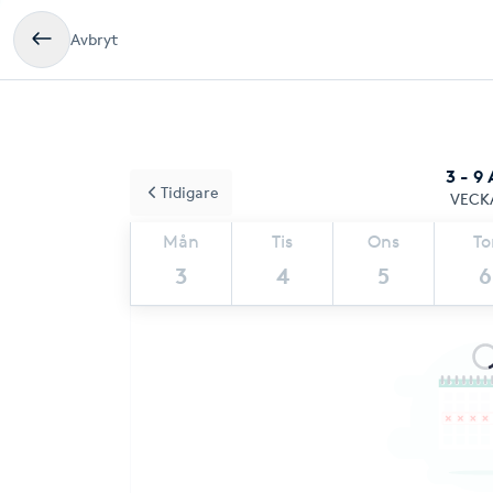
Avbryt
3 - 9
Tidigare
VECK
Mån
Tis
Ons
To
3
4
5
6