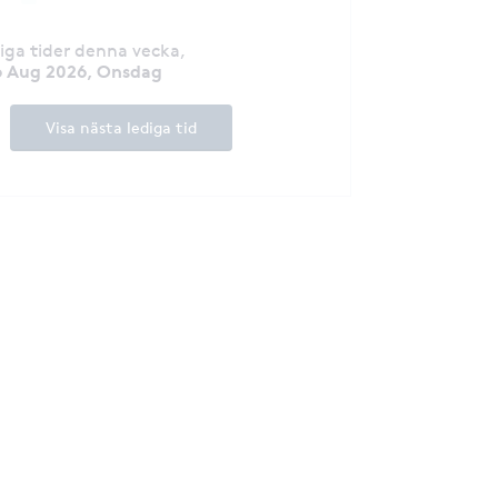
diga tider denna vecka
,
6 Aug 2026, Onsdag
Visa nästa lediga tid