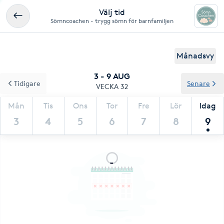
Välj tid
Sömncoachen - trygg sömn för barnfamiljen
Månadsvy
3 - 9 AUG
Tidigare
Senare
VECKA 32
Mån
Tis
Ons
Tor
Fre
Lör
Idag
3
4
5
6
7
8
9