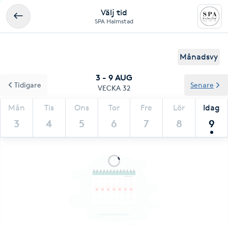
Välj tid
SPA Halmstad
Månadsvy
3 - 9 AUG
Tidigare
Senare
VECKA 32
Mån
Tis
Ons
Tor
Fre
Lör
Idag
3
4
5
6
7
8
9