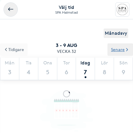
Välj tid
SPA Halmstad
Månadsvy
3 - 9 AUG
Tidigare
Senare
VECKA 32
Mån
Tis
Ons
Tor
Idag
Lör
Sön
3
4
5
6
7
8
9