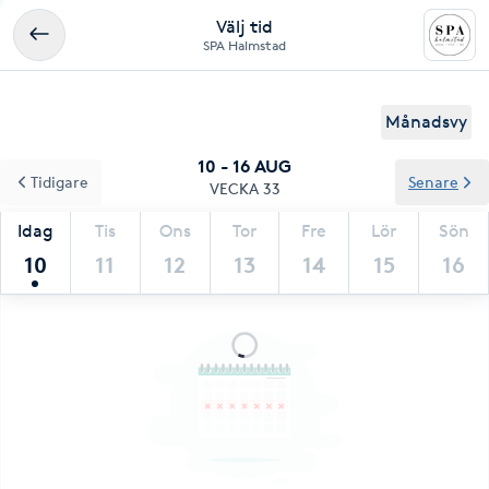
Välj tid
SPA Halmstad
Månadsvy
10 - 16 AUG
Tidigare
Senare
VECKA 33
Idag
Tis
Ons
Tor
Fre
Lör
Sön
10
11
12
13
14
15
16