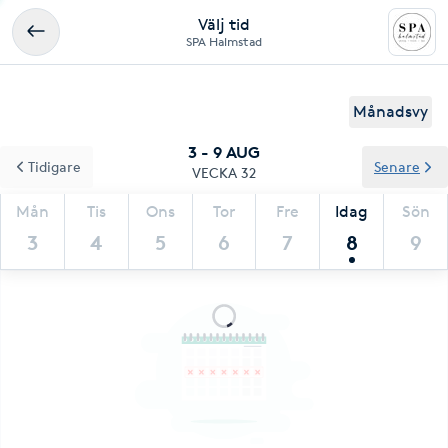
Välj tid
SPA Halmstad
Månadsvy
3 - 9 AUG
Tidigare
Senare
VECKA 32
Mån
Tis
Ons
Tor
Fre
Idag
Sön
3
4
5
6
7
8
9