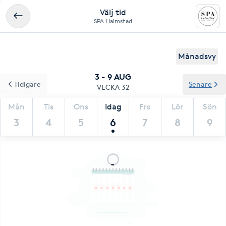
Välj tid
SPA Halmstad
Månadsvy
3 - 9 AUG
Tidigare
Senare
VECKA 32
Mån
Tis
Ons
Idag
Fre
Lör
Sön
3
4
5
6
7
8
9