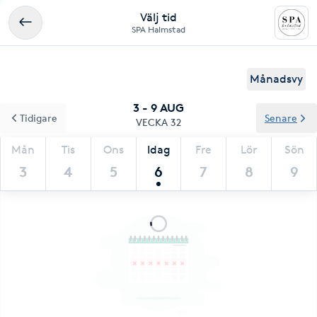
Välj tid
SPA Halmstad
Månadsvy
3 - 9 AUG
Tidigare
Senare
VECKA 32
Mån
Tis
Ons
Idag
Fre
Lör
Sön
3
4
5
6
7
8
9