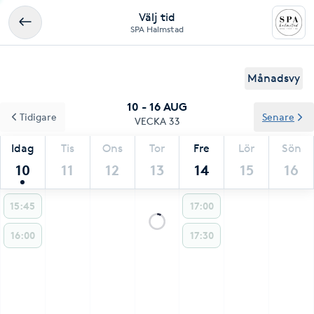
Välj tid
SPA Halmstad
Månadsvy
10 - 16 AUG
Tidigare
Senare
VECKA 33
Idag
Tis
Ons
Tor
Fre
Lör
Sön
10
11
12
13
14
15
16
15:45
17:00
16:00
17:30