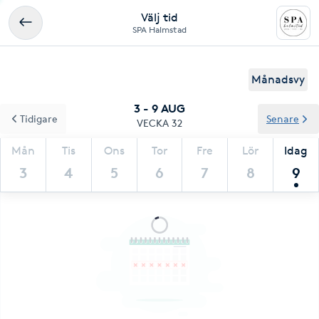
Välj tid
SPA Halmstad
Månadsvy
3 - 9 AUG
Tidigare
Senare
VECKA 32
Mån
Tis
Ons
Tor
Fre
Lör
Idag
3
4
5
6
7
8
9