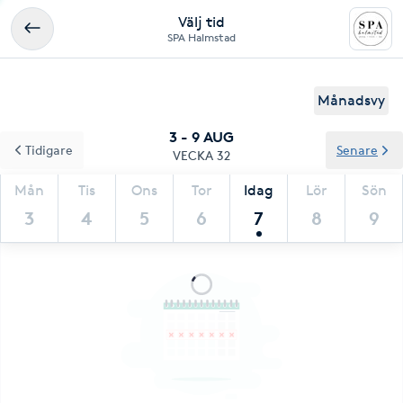
Välj tid
SPA Halmstad
Månadsvy
3 - 9 AUG
Tidigare
Senare
VECKA 32
Mån
Tis
Ons
Tor
Idag
Lör
Sön
3
4
5
6
7
8
9