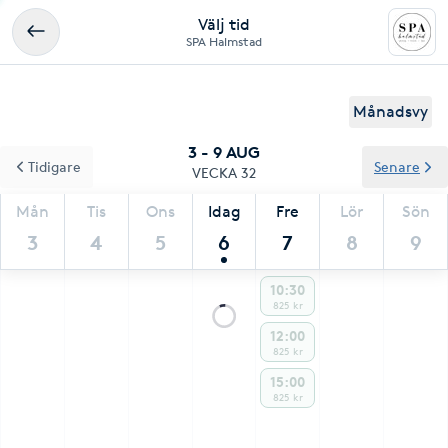
Välj tid
SPA Halmstad
Månadsvy
3 - 9 AUG
Tidigare
Senare
VECKA 32
Mån
Tis
Ons
Idag
Fre
Lör
Sön
3
4
5
6
7
8
9
10:30
825 kr
12:00
825 kr
15:00
825 kr