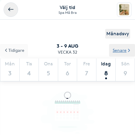
Välj tid
Spa Må Bra
Månadsvy
3 - 9 AUG
Tidigare
Senare
VECKA 32
Mån
Tis
Ons
Tor
Fre
Idag
Sön
3
4
5
6
7
8
9