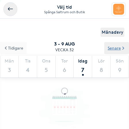
Välj tid
Spånga Saltrum och Butik
Månadsvy
3 - 9 AUG
Tidigare
Senare
VECKA 32
Mån
Tis
Ons
Tor
Idag
Lör
Sön
3
4
5
6
7
8
9