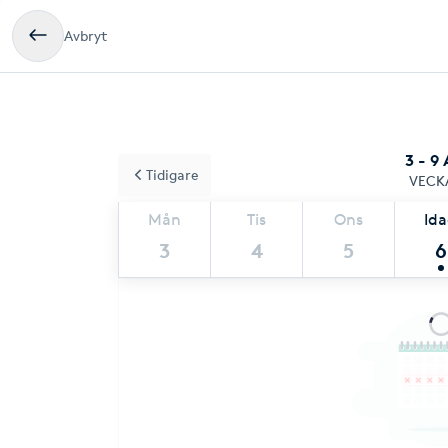
Avbryt
3 - 9
Tidigare
VECK
Mån
Tis
Ons
Id
3
4
5
6