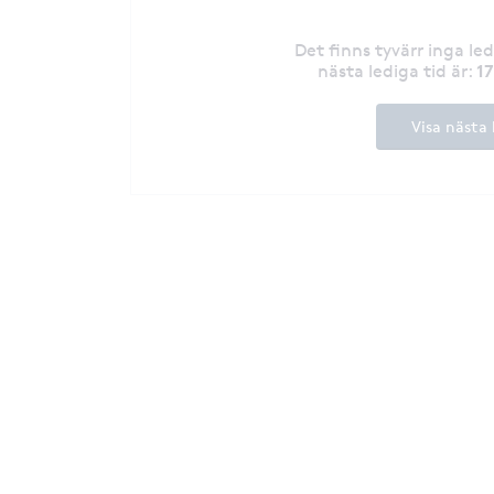
Det finns tyvärr inga le
1
nästa lediga tid är
:
Visa nästa 