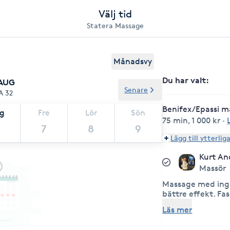
Välj tid
Statera Massage
Månadsvy
Du har valt
:
 AUG
Senare
A 32
Benifex/Epassi m
ag
Fre
Lör
Sön
75 min
,
1 000 kr
·
7
8
9
Lägg till ytterlig
Kurt An
Massör
Massage med ingå
bättre effekt. F
massagepistol fö
Läs mer
genomströmning 
vätskor. Zonter