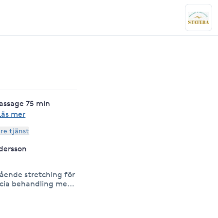
assage 75 min
Läs mer
are tjänst
dersson
ende stretching för
ascia behandling med
r en god
av alla kroppens
api som komplement