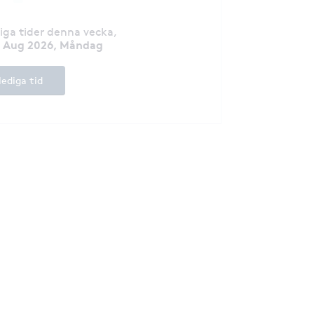
för att få helhet
fungerar. Tar emo
diga tider denna vecka
,
7 Aug 2026, Måndag
lediga tid