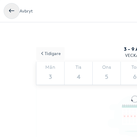
Avbryt
3 - 9
Tidigare
VECK
Mån
Tis
Ons
To
3
4
5
6