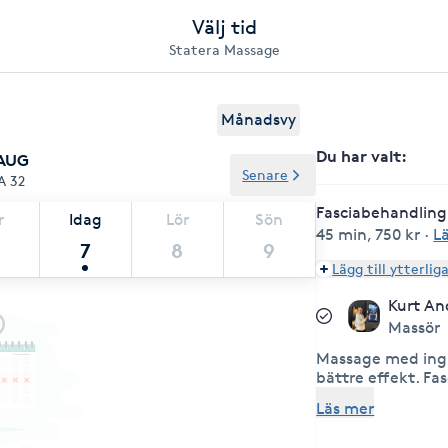
Välj tid
Statera Massage
Månadsvy
Du har valt
:
 AUG
Senare
A 32
Fasciabehandling
r
Idag
Lör
Sön
45 min
,
750 kr
·
L
7
8
9
Lägg till ytterlig
Kurt An
Massör
Massage med ingå
bättre effekt. F
massagepistol fö
Läs mer
genomströmning 
vätskor. Zonter