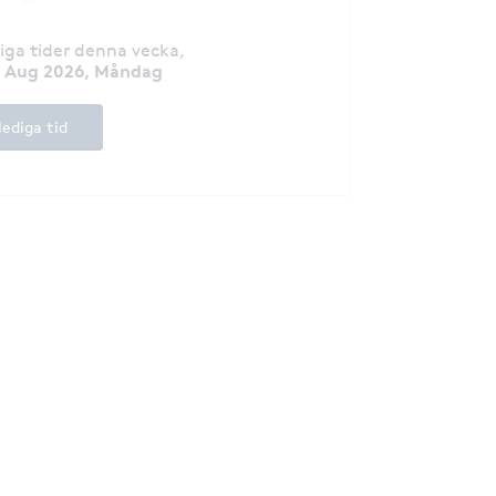
för att få helhet
fungerar. Tar emo
diga tider denna vecka
,
7 Aug 2026, Måndag
lediga tid