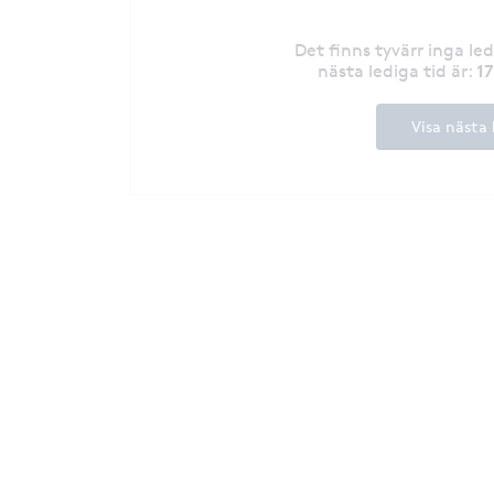
Det finns tyvärr inga le
1
nästa lediga tid är
:
Visa nästa 