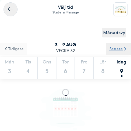
Välj tid
Statera Massage
Månadsvy
3 - 9 AUG
Tidigare
Senare
VECKA 32
Mån
Tis
Ons
Tor
Fre
Lör
Idag
3
4
5
6
7
8
9