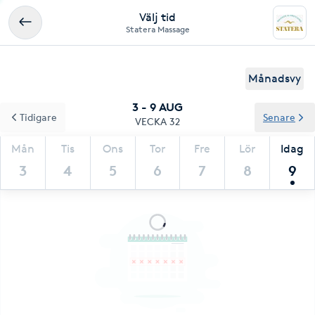
Välj tid
Statera Massage
Månadsvy
3 - 9 AUG
Tidigare
Senare
VECKA 32
Mån
Tis
Ons
Tor
Fre
Lör
Idag
3
4
5
6
7
8
9