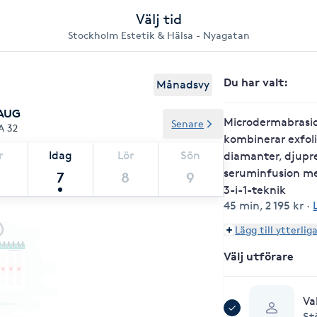
Välj tid
Stockholm Estetik & Hälsa - Nyagatan
Du har valt
:
Månadsvy
 AUG
Microdermabrasio
Senare
A 32
kombinerar exfol
r
Idag
Lör
Sön
diamanter, djupr
seruminfusion me
7
8
9
3-i-1-teknik
45 min
,
2 195 kr
·
Lägg till ytterlig
Välj utförare
Va
St