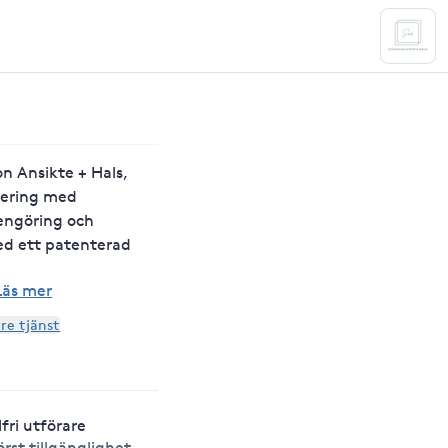
n Ansikte + Hals,
iering med
engöring och
d ett patenterad
Läs mer
are tjänst
lfri utförare
örst tillgänglighet