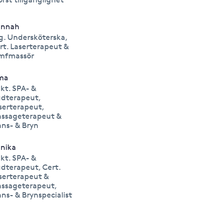
annah
g. Undersköterska,
rt. Laserterapeut &
mfmassör
ma
kt. SPA- &
dterapeut,
serterapeut,
ssageterapeut &
ans- & Bryn
nika
kt. SPA- &
dterapeut, Cert.
serterapeut &
ssageterapeut,
ans- & Brynspecialist