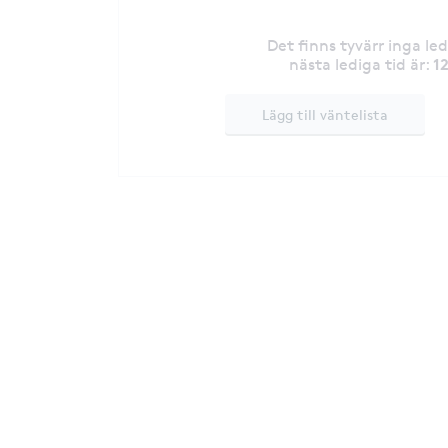
Det finns tyvärr inga le
1
nästa lediga tid är
:
Lägg till väntelista