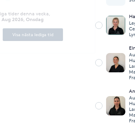
diga tider denna vecka
,
H
2 Aug 2026, Onsdag
Le
Ce
Ly
Visa nästa lediga tid
El
Au
Hu
La
Ma
Fr
An
Au
Hu
La
Ma
Fr