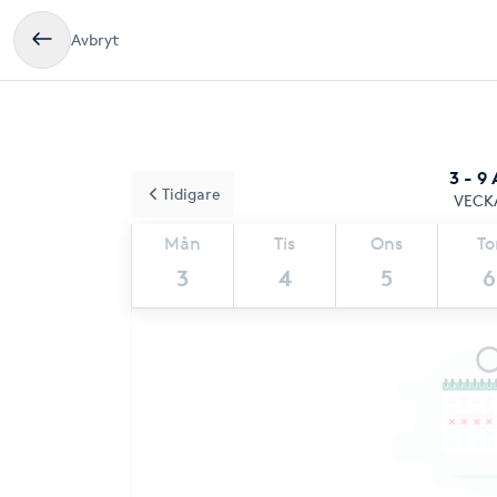
Avbryt
3 - 9
Tidigare
VECK
Mån
Tis
Ons
To
3
4
5
6