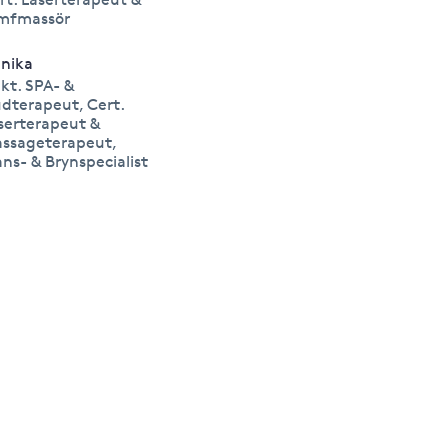
mfmassör
nika
kt. SPA- &
dterapeut, Cert.
serterapeut &
ssageterapeut,
ans- & Brynspecialist