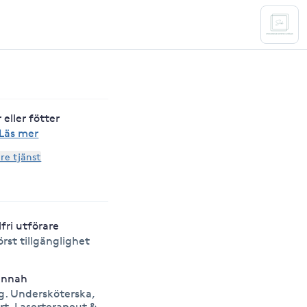
eller fötter
Läs mer
are tjänst
lfri utförare
örst tillgänglighet
annah
g. Undersköterska,
rt. Laserterapeut &