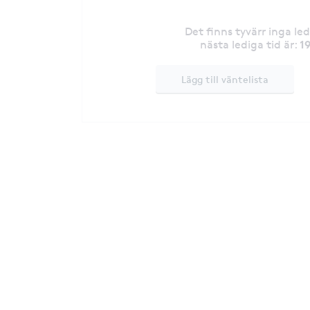
Det finns tyvärr inga le
1
nästa lediga tid är
:
Lägg till väntelista