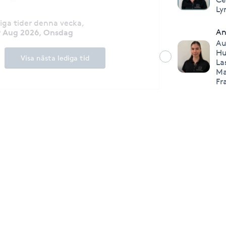
Ly
diga tider denna vecka
,
9 Aug 2026, Onsdag
An
Au
Hu
Visa nästa lediga tid
La
Ma
Fr