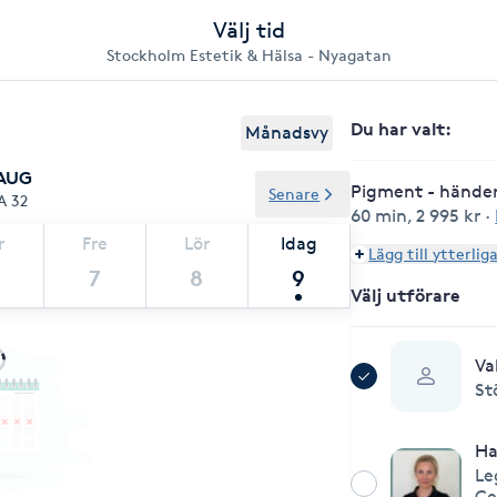
Välj tid
Stockholm Estetik & Hälsa - Nyagatan
Du har valt
:
Månadsvy
 AUG
Pigment - händer 
Senare
A 32
60 min
,
2 995 kr
·
r
Fre
Lör
Idag
Lägg till ytterlig
7
8
9
Välj utförare
Va
St
H
Le
Ce