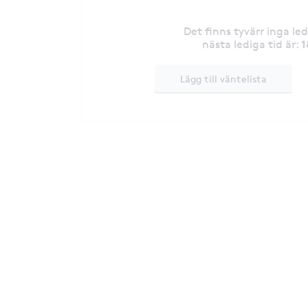
Det finns tyvärr inga le
1
nästa lediga tid är
:
Lägg till väntelista