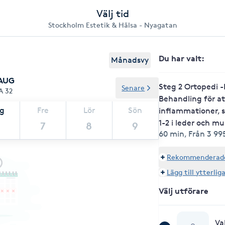
Välj tid
Stockholm Estetik & Hälsa - Nyagatan
Du har valt
:
Månadsvy
 AUG
Steg 2 Ortopedi -
Senare
A 32
Behandling för a
ag
Fre
Lör
Sön
inflammationer, s
1-2 i leder och mu
7
8
9
60 min
,
Från 3 99
Rekommenderade 
Lägg till ytterlig
Välj utförare
Va