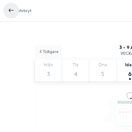
Avbryt
3 - 9
Tidigare
VECK
Mån
Tis
Ons
Id
3
4
5
6