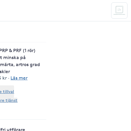
PRP & PRF (1 rör)
tt minska på
märta, artros grad
skler
5 kr
·
Läs mer
tillval
are tjänst
lfri utförare