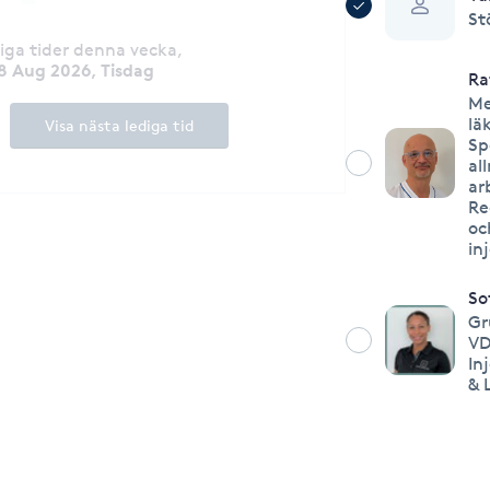
St
diga tider denna vecka
,
8 Aug 2026, Tisdag
Ra
Me
lä
Visa nästa lediga tid
Sp
al
ar
Re
oc
in
So
Gr
VD
In
& 