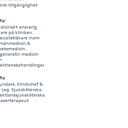
örst tillgänglighet
fal
dicinskt ansvarig
kare på kliniken.
ecialistläkare inom
lmänmedicin &
betsmedicin.
generativ medicin
h
jektionsbehandlingar.
fia
undare, Klinikchef &
 Leg. Sjuksköterska,
jektionssjuksköterska
Laserterapeut