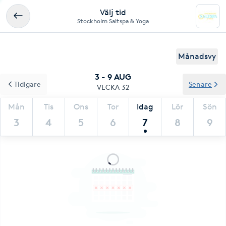
Välj tid
Stockholm Saltspa & Yoga
Månadsvy
3 - 9 AUG
Tidigare
Senare
VECKA 32
Mån
Tis
Ons
Tor
Idag
Lör
Sön
3
4
5
6
7
8
9