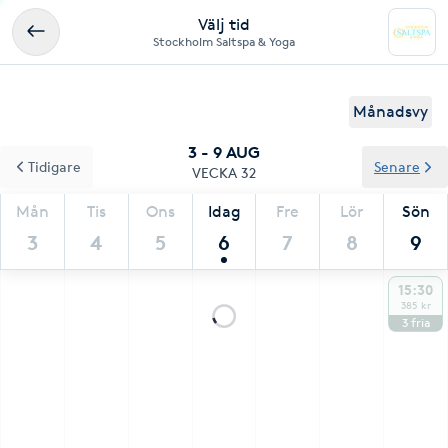
Välj tid
Stockholm Saltspa & Yoga
Månadsvy
3 - 9 AUG
Tidigare
Senare
VECKA 32
Mån
Tis
Ons
Idag
Fre
Lör
Sön
3
4
5
6
7
8
9
15:30
385 kr
3
fria