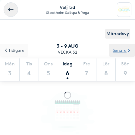
Välj tid
Stockholm Saltspa & Yoga
Månadsvy
3 - 9 AUG
Tidigare
Senare
VECKA 32
Mån
Tis
Ons
Idag
Fre
Lör
Sön
3
4
5
6
7
8
9