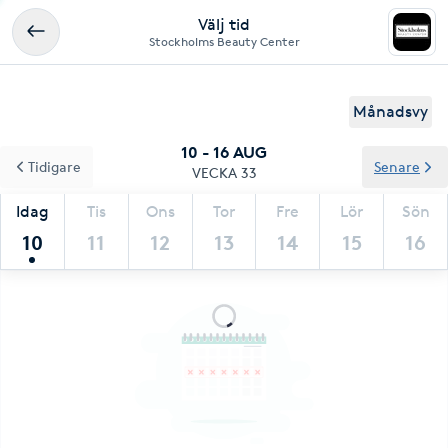
Välj tid
Stockholms Beauty Center
Månadsvy
10 - 16 AUG
Tidigare
Senare
VECKA 33
Idag
Tis
Ons
Tor
Fre
Lör
Sön
10
11
12
13
14
15
16