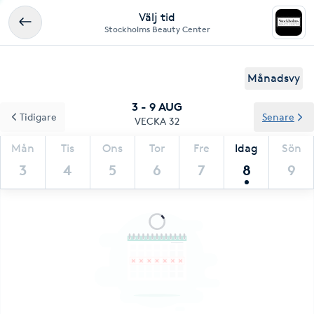
Välj tid
Stockholms Beauty Center
Månadsvy
3 - 9 AUG
Tidigare
Senare
VECKA 32
Mån
Tis
Ons
Tor
Fre
Idag
Sön
3
4
5
6
7
8
9