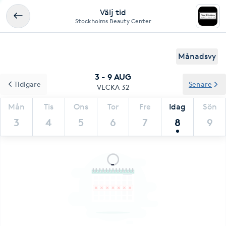
Välj tid
Stockholms Beauty Center
Månadsvy
3 - 9 AUG
Tidigare
Senare
VECKA 32
Mån
Tis
Ons
Tor
Fre
Idag
Sön
3
4
5
6
7
8
9