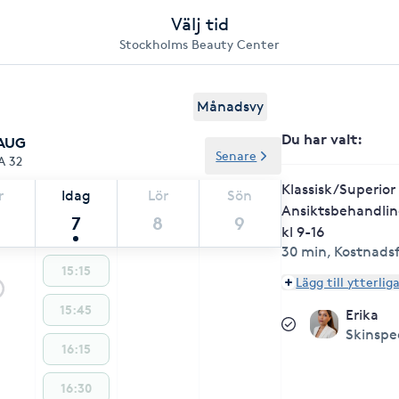
Välj tid
Stockholms Beauty Center
Månadsvy
Du har valt
:
 AUG
Senare
A 32
Klassisk/Superior
r
Idag
Lör
Sön
Ansiktsbehandlin
7
8
9
kl 9-16
30 min
,
Kostnadsf
15:15
Lägg till ytterlig
15:45
Erika
Skinspec
16:15
16:30