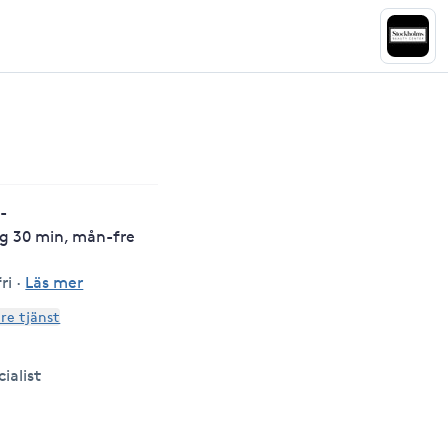
 -
g 30 min, mån-fre
ri
·
Läs mer
are tjänst
ialist