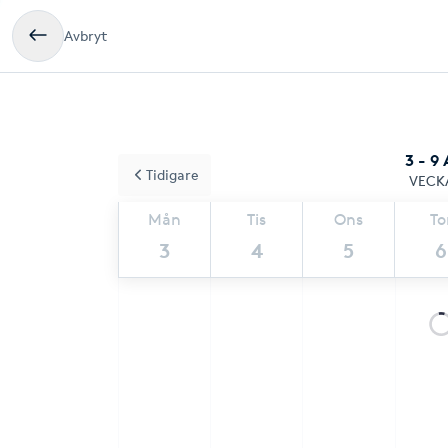
Avbryt
3 - 9
Tidigare
VECK
Mån
Tis
Ons
To
3
4
5
6