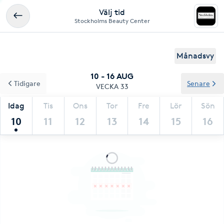
Välj tid
Stockholms Beauty Center
Månadsvy
10 - 16 AUG
Tidigare
Senare
VECKA 33
Idag
Tis
Ons
Tor
Fre
Lör
Sön
10
11
12
13
14
15
16