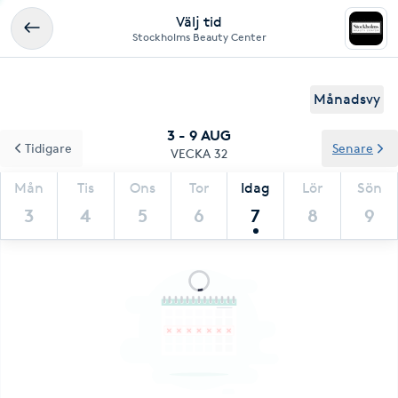
Välj tid
Stockholms Beauty Center
Månadsvy
3 - 9 AUG
Tidigare
Senare
VECKA 32
Mån
Tis
Ons
Tor
Idag
Lör
Sön
3
4
5
6
7
8
9