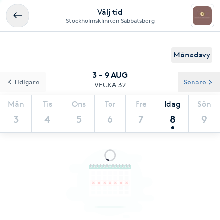
Välj tid
Stockholmskliniken Sabbatsberg
Månadsvy
3 - 9 AUG
Tidigare
Senare
VECKA 32
Mån
Tis
Ons
Tor
Fre
Idag
Sön
3
4
5
6
7
8
9