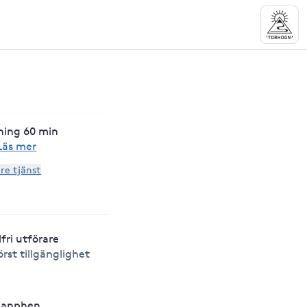
ning 60 min
Läs mer
are tjänst
lfri utförare
örst tillgänglighet
hanphen