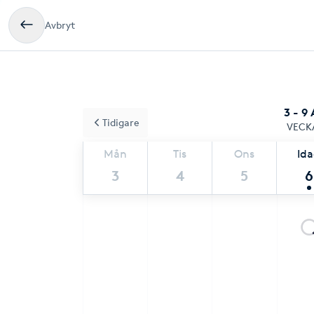
Avbryt
3 - 9
Tidigare
VECK
Mån
Tis
Ons
Id
3
4
5
6