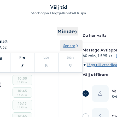
Välj tid
Storhogna Högfjällshotell & spa
Månadsvy
Du har valt
:
 AUG
Senare
A 32
Massage Avslapp
60 min
,
1 595 kr
·
ag
Fre
Lör
Sön
7
8
9
Lägg till ytterlig
Välj utförare
10:00
1 595 kr
Va
10:45
1 595 kr
St
16:15
1 595 kr
16:45
C