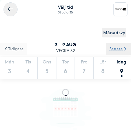
Välj tid
Studio 35
Månadsvy
3 - 9 AUG
Tidigare
Senare
VECKA 32
Mån
Tis
Ons
Tor
Fre
Lör
Idag
3
4
5
6
7
8
9