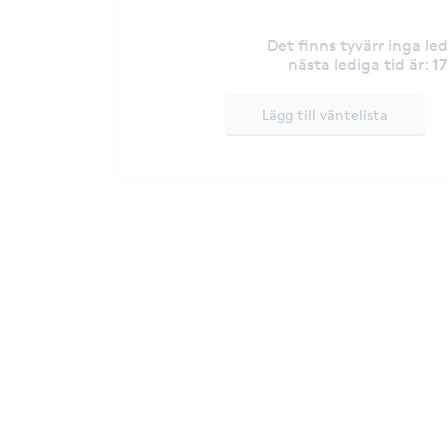
Det finns tyvärr inga le
1
nästa lediga tid är
:
Lägg till väntelista