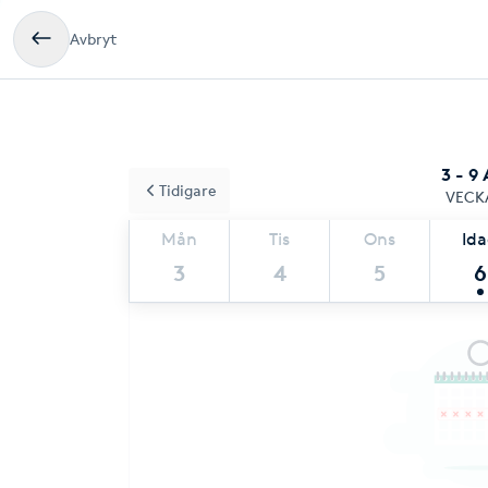
Avbryt
3 - 9
Tidigare
VECK
Mån
Tis
Ons
Id
3
4
5
6