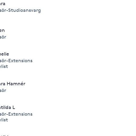
ara
isör-Studioansvarg
len
isör
elie
isör-Extensions
ylist
ara Hamnér
isör
tilda L
isör-Extensions
ylist