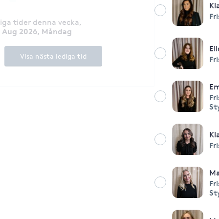
Kl
Fr
diga tider denna vecka
,
7 Aug 2026, Måndag
El
Visa nästa lediga tid
Fr
Em
Fr
St
Kl
Fr
Ma
Fr
St