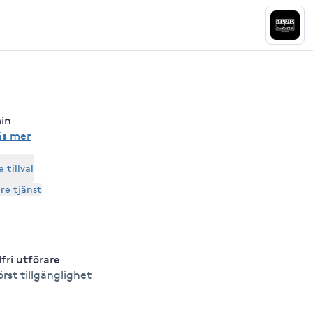
min
äs mer
tillval
are tjänst
lfri utförare
örst tillgänglighet