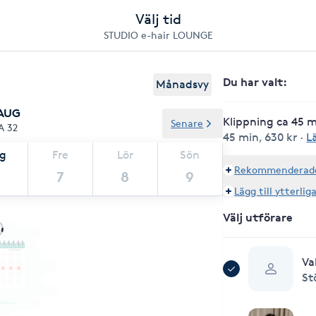
Välj tid
STUDIO e-hair LOUNGE
Du har valt
:
Månadsvy
 AUG
Klippning ca 45 
Senare
A 32
45 min
,
630 kr
·
L
ag
Fre
Lör
Sön
Rekommenderade 
7
8
9
Lägg till ytterlig
Välj utförare
Va
St