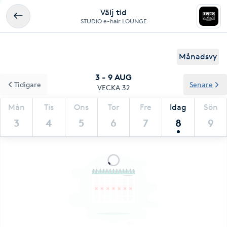
Välj tid
STUDIO e-hair LOUNGE
Månadsvy
3 - 9 AUG
Tidigare
Senare
VECKA 32
Mån
Tis
Ons
Tor
Fre
Idag
Sön
3
4
5
6
7
8
9