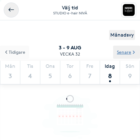
Välj tid
STUDIO e-hair NIVÅ
Månadsvy
3 - 9 AUG
Tidigare
Senare
VECKA 32
Mån
Tis
Ons
Tor
Fre
Idag
Sön
3
4
5
6
7
8
9