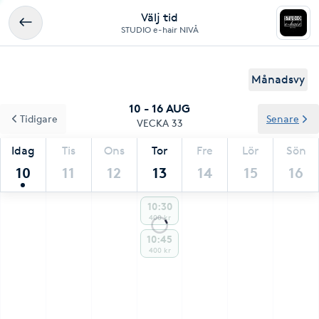
Välj tid
STUDIO e-hair NIVÅ
Månadsvy
10 - 16 AUG
Tidigare
Senare
VECKA 33
Idag
Tis
Ons
Tor
Fre
Lör
Sön
10
11
12
13
14
15
16
10:30
400 kr
10:45
400 kr