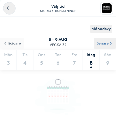
Välj tid
STUDIO e-hair SKENINGE
Månadsvy
3 - 9 AUG
Tidigare
Senare
VECKA 32
Mån
Tis
Ons
Tor
Fre
Idag
Sön
3
4
5
6
7
8
9