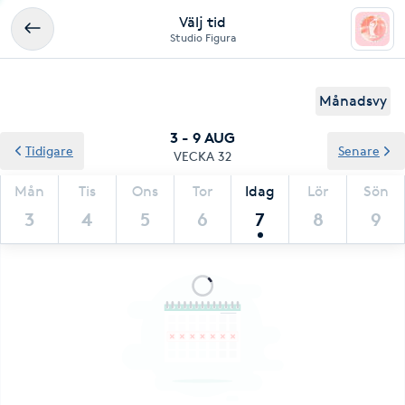
Välj tid
Studio Figura
Månadsvy
3 - 9 AUG
Tidigare
Senare
VECKA 32
Mån
Tis
Ons
Tor
Idag
Lör
Sön
3
4
5
6
7
8
9