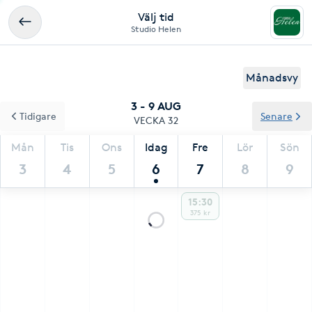
Välj tid
Studio Helen
Månadsvy
3 - 9 AUG
Tidigare
Senare
VECKA 32
Mån
Tis
Ons
Idag
Fre
Lör
Sön
3
4
5
6
7
8
9
15:30
375 kr