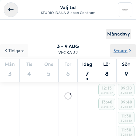
Välj tid
STUDIO IDANA Globen Centrum
Månadsvy
3 - 9 AUG
Tidigare
Senare
VECKA 32
Mån
Tis
Ons
Tor
Idag
Lör
Sön
3
4
5
6
7
8
9
12:15
09:30
3 248 kr
3 248 kr
13:40
09:40
3 248 kr
3 248 kr
11:30
3 248 kr
11:50
3 248 kr