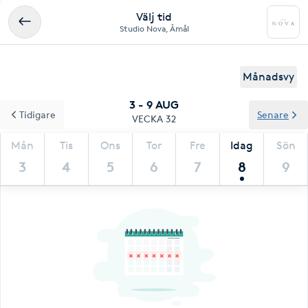
Välj tid
Studio Nova, Åmål
Månadsvy
3 - 9 AUG
Tidigare
Senare
VECKA 32
Mån
Tis
Ons
Tor
Fre
Idag
Sön
3
4
5
6
7
8
9