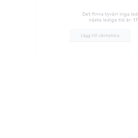
Det finns tyvärr inga le
1
nästa lediga tid är
:
Lägg till väntelista