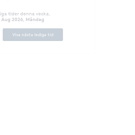
diga tider denna vecka
,
7 Aug 2026, Måndag
Visa nästa lediga tid