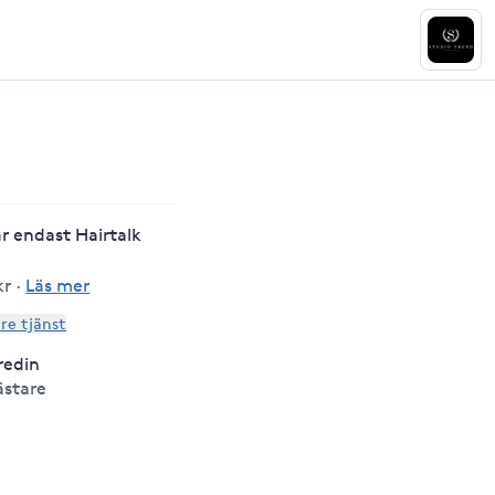
r endast Hairtalk
kr
·
Läs mer
are tjänst
redin
ästare