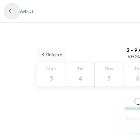
Avbryt
3 - 9
Tidigare
VECK
Mån
Tis
Ons
To
3
4
5
6