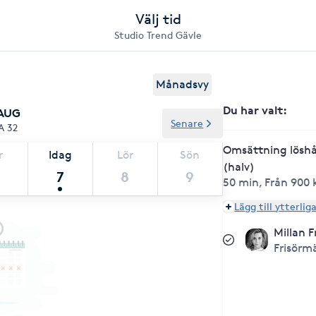
Välj tid
Studio Trend Gävle
Månadsvy
Du har valt
:
 AUG
Senare
A 32
Omsättning löshå
r
Idag
Lör
Sön
(halv)
7
8
9
50 min
,
Från 900 
Lägg till ytterlig
Millan F
Frisörm