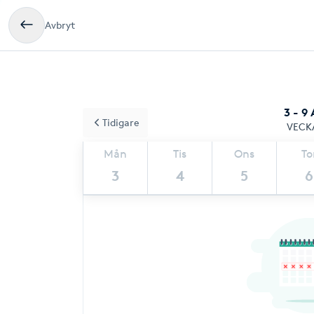
Avbryt
3 - 9
Tidigare
VECK
Mån
Tis
Ons
To
3
4
5
6