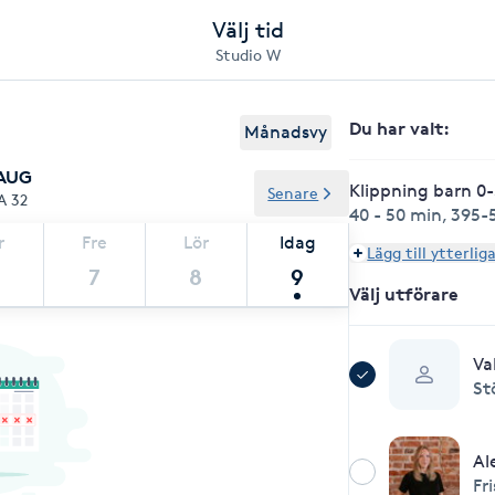
Välj tid
Studio W
Du har valt
:
Månadsvy
 AUG
Klippning barn 0-
Senare
A 32
40 - 50 min
,
395-5
r
Fre
Lör
Idag
Lägg till ytterlig
7
8
9
Välj utförare
Va
St
Al
Fr