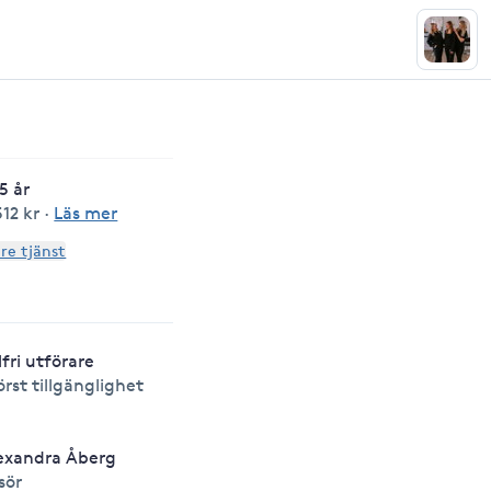
5 år
12 kr
·
Läs mer
are tjänst
lfri utförare
örst tillgänglighet
exandra Åberg
isör