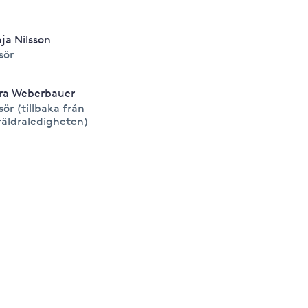
ja Nilsson
isör
ra Weberbauer
isör (tillbaka från
räldraledigheten)