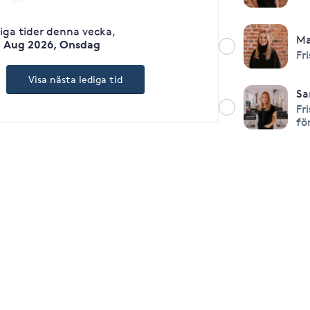
diga tider denna vecka
,
Ma
2 Aug 2026, Onsdag
Fr
Visa nästa lediga tid
Sa
Fr
fö