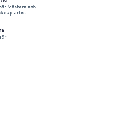
isör Mästare och
keup artist
fe
isör