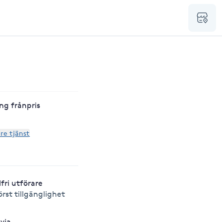
ng frånpris
are tjänst
lfri utförare
örst tillgänglighet
lvia