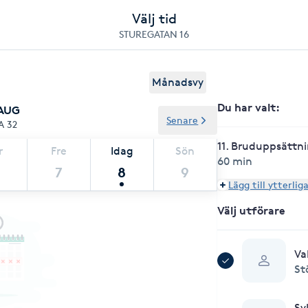
Välj tid
STUREGATAN 16
Månadsvy
Du har valt
:
 AUG
Senare
A 32
11. Bruduppsättni
r
Fre
Idag
Sön
60 min
7
8
9
Lägg till ytterlig
Välj utförare
Va
St
Sy