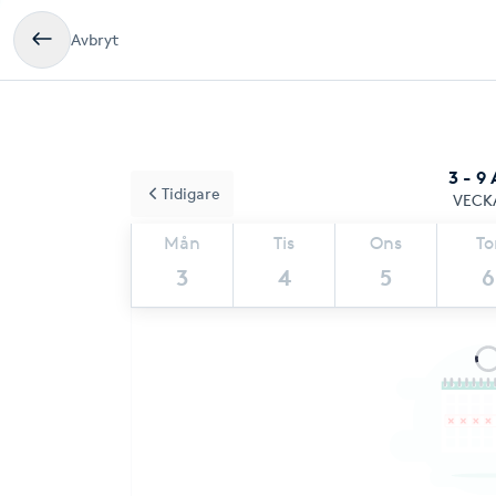
Avbryt
3 - 9
Tidigare
VECK
Mån
Tis
Ons
To
3
4
5
6