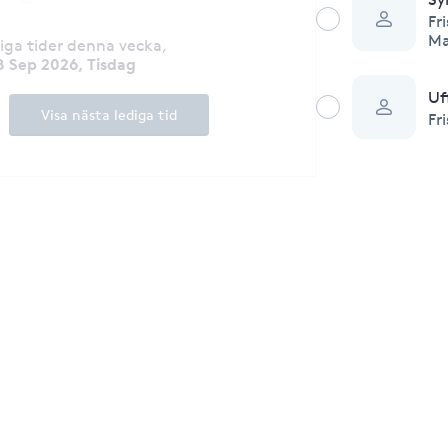
Fr
Ma
diga tider denna vecka
,
8 Sep 2026, Tisdag
Uf
Visa nästa lediga tid
Fr