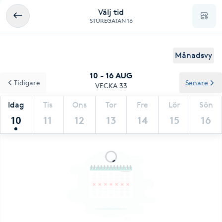
Välj tid
STUREGATAN 16
Månadsvy
10 - 16 AUG
Tidigare
Senare
VECKA 33
Idag
Tis
Ons
Tor
Fre
Lör
Sön
10
11
12
13
14
15
16