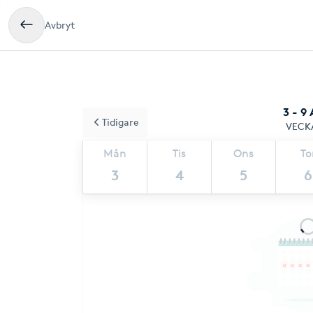
Avbryt
3 - 9
Tidigare
VECK
Mån
Tis
Ons
To
3
4
5
6