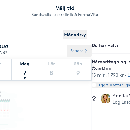
Välj tid
Sundsvalls Laserklinik & FormaVita
Månadsvy
Du har valt
:
 AUG
Senare
A 32
Hårborttagning l
r
Idag
Lör
Sön
Överläpp
7
8
9
15 min
,
1 790 kr
·
L
Lägg till ytterlig
Annika
Leg Las