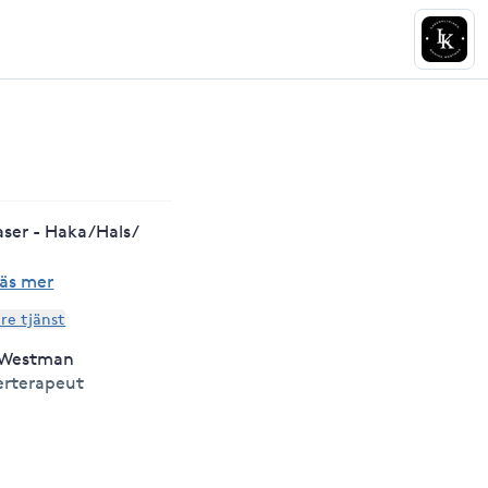
aser - Haka/Hals/
äs mer
are tjänst
 Westman
erterapeut