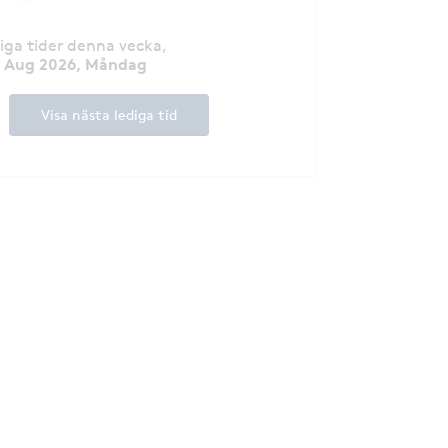
diga tider denna vecka
,
0 Aug 2026, Måndag
Visa nästa lediga tid