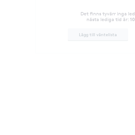
Det finns tyvärr inga le
1
nästa lediga tid är
:
Lägg till väntelista