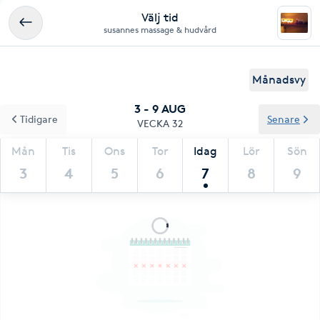
Välj tid
susannes massage & hudvård
Månadsvy
3 - 9 AUG
Tidigare
Senare
VECKA 32
Mån
Tis
Ons
Tor
Idag
Lör
Sön
3
4
5
6
7
8
9