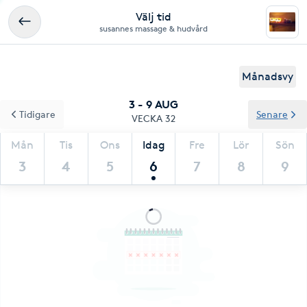
Välj tid
susannes massage & hudvård
Månadsvy
3 - 9 AUG
Tidigare
Senare
VECKA 32
Mån
Tis
Ons
Idag
Fre
Lör
Sön
3
4
5
6
7
8
9